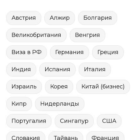
Австрия
Алжир
Болгария
Великобритания
Венгрия
Виза в РФ
Германия
Греция
Индия
Испания
Италия
Израиль
Корея
Китай (бизнес)
Кипр
Нидерланды
Португалия
Сингапур
США
Словакия
Тайвань
Франция